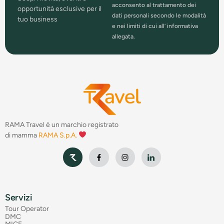
acconsento al trattamento dei
opportunità esclusive per il
dati personali secondo le modalità
tuo business
e nei limiti di cui all’ informativa
allegata.
RAMA Travel è un marchio registrato
di mamma
RAMA S.p.A.
Servizi
Tour Operator
DMC