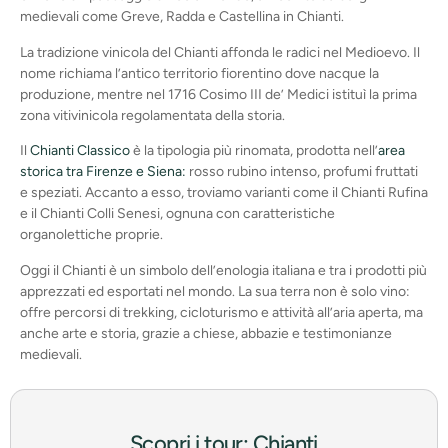
medievali come Greve, Radda e Castellina in Chianti.
La tradizione vinicola del Chianti affonda le radici nel Medioevo. Il
nome richiama l’antico territorio fiorentino dove nacque la
produzione, mentre nel 1716 Cosimo III de’ Medici istituì la prima
zona vitivinicola regolamentata della storia.
Il
Chianti Classico
è la tipologia più rinomata, prodotta nell’
area
storica tra Firenze e Siena:
rosso rubino intenso, profumi fruttati
e speziati. Accanto a esso, troviamo varianti come il Chianti Rufina
e il Chianti Colli Senesi, ognuna con caratteristiche
organolettiche proprie.
Oggi il Chianti è un simbolo dell’enologia italiana e tra i prodotti più
apprezzati ed esportati nel mondo. La sua terra non è solo vino:
offre percorsi di trekking, cicloturismo e attività all’aria aperta, ma
anche arte e storia, grazie a chiese, abbazie e testimonianze
medievali.
Scopri i tour: Chianti