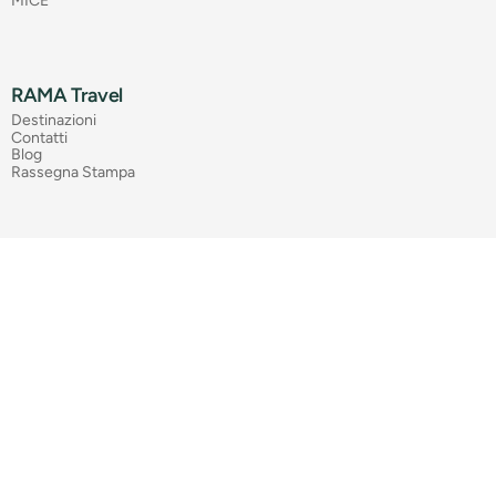
MICE
RAMA Travel
Destinazioni
Contatti
Blog
Rassegna Stampa
Informative
Privacy Policy
Cookie Policy
Preferenze Cookies
T&C pacchetti turistici