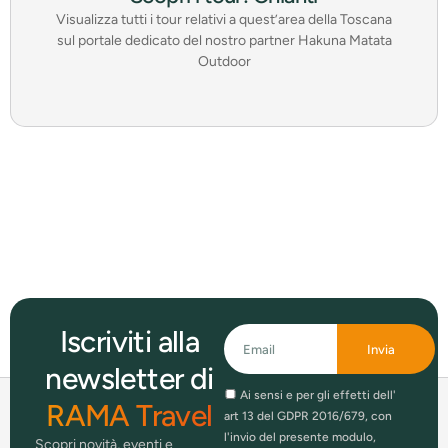
Visualizza tutti i tour relativi a quest’area della Toscana
sul portale dedicato del nostro partner Hakuna Matata
Outdoor
Iscriviti alla
Invia
newsletter di
Ai sensi e per gli effetti dell'
RAMA Travel
art 13 del GDPR 2016/679, con
l'invio del presente modulo,
Scopri novità, eventi e