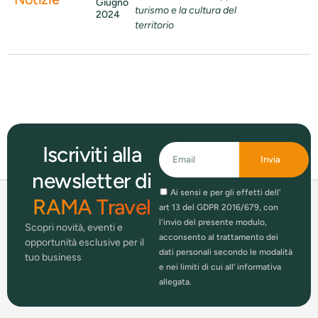
Giugno
turismo e la cultura del
2024
territorio
Iscriviti alla
Invia
newsletter di
Ai sensi e per gli effetti dell'
RAMA Travel
art 13 del GDPR 2016/679, con
l'invio del presente modulo,
Scopri novità, eventi e
acconsento al trattamento dei
opportunità esclusive per il
dati personali secondo le modalità
tuo business
e nei limiti di cui all’ informativa
allegata.